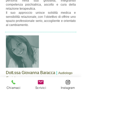
persona nella sua globalità, integrando
competenza psichiatrica, ascolto e cura della
relazione terapeutica.
Il suo approccio unisce solidità medica e
sensibilità relazionale, con l’obiettivo di offrire uno
spazio professionale serio, accogliente e orientato
al cambiamento.
Dott.ssa Giovanna Baracca
|
Audiologo
/Foniatra
Specialista in Audiologia e Foniatria, collaboratrice
Chiamaci
Scrivici
Instagram
presso l’Università di Siena e Padova e docente in
scuola di specializzazione, si occupa di disturbi di
udito (sordità e acufeni), voce (disfonia anche in
ambito professionale artistico) e deglutizione
(disfagia). Iscritta all’Ordine dei Medici Chirurghi di
Milano.